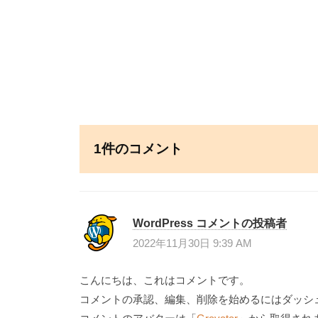
o
ン
ス
ト
投
を
加
稿
速
ナ
。
ビ
ゲ
1件のコメント
ー
シ
ョ
ン
WordPress コメントの投稿者
2022年11月30日 9:39 AM
こんにちは、これはコメントです。
コメントの承認、編集、削除を始めるにはダッシ