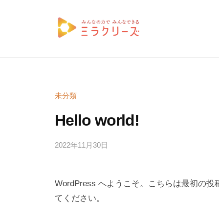
コ
ラ
ン
ク
テ
リ
ミ
自
ン
ー
分
ラ
ズ
ツ
ら
ク
へ
し
リ
ス
未分類
さ
キ
ー
Hello world!
を
ッ
ズ
武
プ
2022年11月30日
b
/
器
y
1
に
n
件
、
WordPress へようこそ。こちらは最
a
の
ビ
k
コ
てください。
ジ
a
メ
ネ